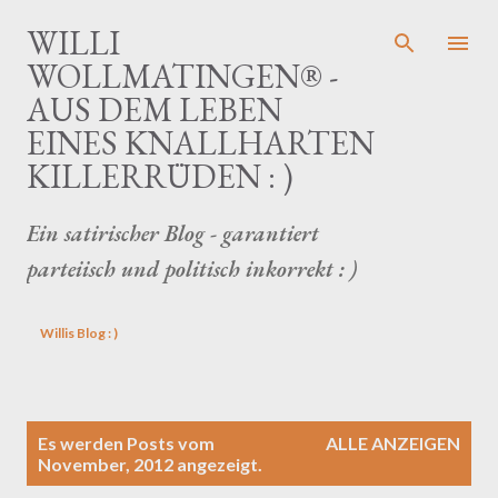
Direkt zum Hauptbereich
WILLI
WOLLMATINGEN® -
AUS DEM LEBEN
EINES KNALLHARTEN
KILLERRÜDEN : )
Ein satirischer Blog - garantiert
parteiisch und politisch inkorrekt : )
Willis Blog : )
P
Es werden Posts vom
ALLE ANZEIGEN
o
November, 2012 angezeigt.
s