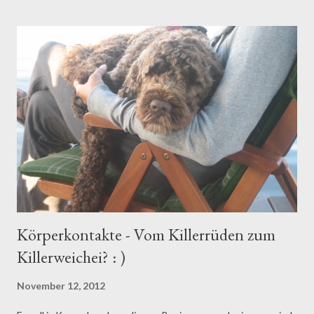
t
s
Körperkontakte - Vom Killerrüden zum
Killerweichei? : )
November 12, 2012