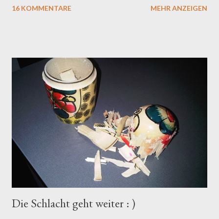
16 KOMMENTARE
MEHR ANZEIGEN
Killerrüde ganz zahm... Was ihr sehen werdet: Müsli
(Schwitzerdütsch für "die Mäuschenübung"), Sitz, Zurück,
Front, Platz-Stehen, Platz-Sitz, Pfötle, Stubs, Kinni, Warten,
Inne (Schwitzerdütsch für "Innen" : ), Usse (Schwitzerdütsch für
"Außen" : ), eine Menge Leckerlis und meinen Puller, ihr Ferkel,
aber da guckt ihr nicht hin, gefälligst! Ach, und übrigens, an die
Markerprofis unter euch, Fraule klickert manchmal etwas
verschlafen, das wissen wir, macht aber nix... : )
Die Schlacht geht weiter : )