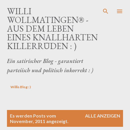
Direkt zum Hauptbereich
WILLI
WOLLMATINGEN® -
AUS DEM LEBEN
EINES KNALLHARTEN
KILLERRÜDEN : )
Ein satirischer Blog - garantiert
parteiisch und politisch inkorrekt : )
Willis Blog : )
P
Es werden Posts vom
ALLE ANZEIGEN
o
November, 2011 angezeigt.
s