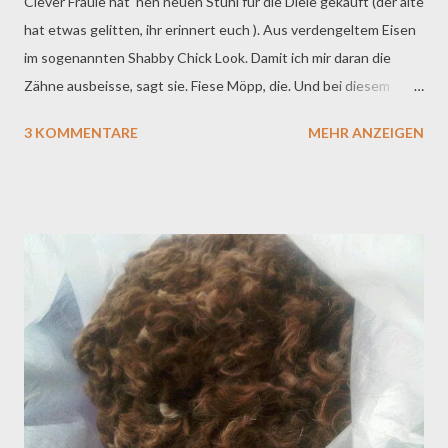
Clever Fraule hat 'nen neuen Stuhl für die Diele gekauft (der alte
hat etwas gelitten, ihr erinnert euch ). Aus verdengeltem Eisen
im sogenannten Shabby Chick Look. Damit ich mir daran die
Zähne ausbeisse, sagt sie. Fiese Möpp, die. Und bei diesem
rostigen Teil würde gar nicht auffallen, wenn jemand da
3 KOMMENTARE
MEHR ANZEIGEN
reinbeißen würde, hat sie Herrle erklärt. Reinbeißen welcome! :
) Also ich glaube ja, die nutzt mich nur aus. Die will doch, dass ich
bestimmte Sachen in die Zähne bekomme, nur damit sie wieder
guten Gewissens was Neues kaufen kann. So sieht's doch aus.
Aber den Gefallen tue ich ihr nicht mehr. Ich bin wieder zu
meiner alten Gewohnheit zurückgekehrt und schlafe lieber, bis
Fraule nach Hause kommt. Na ja, die Schuhe räumt sie aber
vorsichtshalber doch noch in einen anderen Raum. Vertrauen ist
gut, sagt sie, Kontrolle ist besser. Grumpf : )