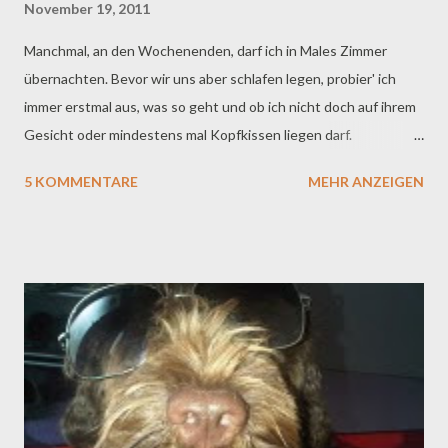
November 19, 2011
Manchmal, an den Wochenenden, darf ich in Males Zimmer
übernachten. Bevor wir uns aber schlafen legen, probier' ich
immer erstmal aus, was so geht und ob ich nicht doch auf ihrem
Gesicht oder mindestens mal Kopfkissen liegen darf.
Dabei habe ich festgestellt, dass der Grad der
5 KOMMENTARE
MEHR ANZEIGEN
Abwehrhaltung in einem engen Verhältnis zur Zeitachse
steht. Will sagen, Male ist abends einfach sackmüde und gibt
irgendwann auf, ihr Revier zu verteidigen, hehe... : ) Das Schöne
an Kindern und Jugendlichen ist ja, dass sie, wenn sie ratzen,
einen solch gesunden Schlaf haben, dass sie überhaupt nix
mehr mitkriegen und man völlig ungestört noch viel mehr
probieren kann - im Gegensatz zu Fraules
Partisanenschlaf übrigens, die schon hellwach ist, wenn ich nur
daran denke, dass ich ja mal testweise meine linke Vorderpfote
auf diejenige Bettkante stellen könnte, die auch noch am