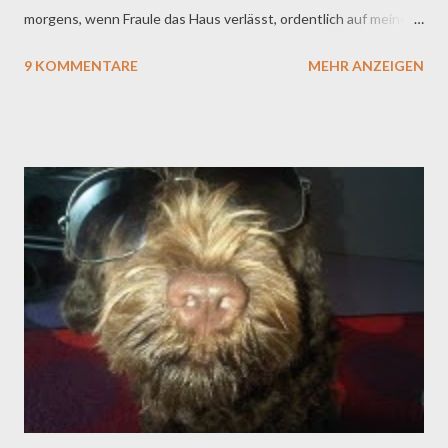
morgens, wenn Fraule das Haus verlässt, ordentlich auf meinem
neuen Thron liegen, meinen mit Fleischwurst gefüllten Kong
9 KOMMENTARE
MEHR ANZEIGEN
ausschlotzen und danach die Äuglein schließen soll, bis Fraule
nach ca. drei bis dreieinhalb Stunden zurückkommt. Und
genauso verhielt es sich ja auch in der Vergangenheit (Na ja, bis
auf das eine Mal, als ich unseren sehr sehr alten Dielentisch und
die Stuhlbeine eines ebenfalls ziemlich ranzigen IKEA Stuhls
angeknabbert habe, ihr erinnert euch , grumpf...). Und wenn
Fraule dann nach Hause kam, war ich meist sogar so verpennt,
dass ich nicht mal aufsprang, um sie anzupöbeln. Tja. So war das.
Seit ein paar Tagen nun ist alles anders, und Fraule kriegt jetzt
immer Schweißausbrüche, wenn sie die Haustür aufmacht - in
böser Vorahnung des zu Erwartenden. Und tatsä...