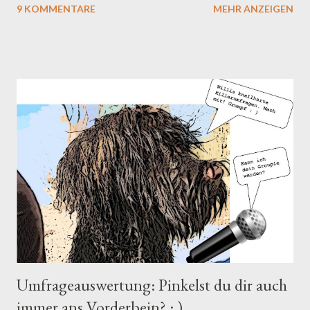
9 KOMMENTARE
MEHR ANZEIGEN
ins Zeug legen? Alle dürfen mitmachen, sogar dicke blonde
Goldies, aber die müssen die letzte, vorletzte oder vorvorletzte
Antwort anklicken, sonst würde das Ergebnis komplett
verfälscht... Also los, gugge in der rechten Spalte, Rubrik "Willis
knallharte Killerumfragen", und kligge deine passenden
Antworten zusammen. Mehrere sind erlaubt. Aber immer nur
kurz drücken. Ausschweifend ist hier nämlich nur einer, und der
bin ich... : )
Umfrageauswertung: Pinkelst du dir auch
immer ans Vorderbein? : )