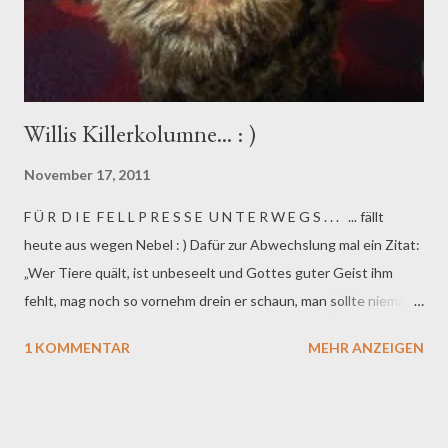
weitesten von ihr entfernt ist. Heute morgen also, in den ganz
frühe...
Willis Killerkolumne... : )
November 17, 2011
F Ü R D I E F E L L P R E S S E U N T E R W E G S . . . ... fällt
heute aus wegen Nebel : ) Dafür zur Abwechslung mal ein Zitat:
„Wer Tiere quält, ist unbeseelt und Gottes guter Geist ihm
fehlt, mag noch so vornehm drein er schaun, man sollte niemals
ihm vertraun.“ (Johann Wolfgang von Goethe) In diesem Sinne:
1 KOMMENTAR
MEHR ANZEIGEN
Bleibt trotzdem dran! Euer knallharter Killerrüde Willi | CKO
(Chief Killerkolumnist Officer) | Fellpresse | : )