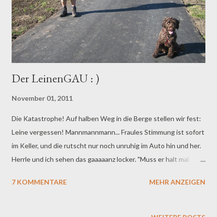
sag' mal so: Outet euch, ihr Zuckerschneckchen! Wenn ihr nicht
gerade dick und...
Der LeinenGAU : )
November 01, 2011
Die Katastrophe! Auf halben Weg in die Berge stellen wir fest:
Leine vergessen! Mannmannmann... Fraules Stimmung ist sofort
im Keller, und die rutscht nur noch unruhig im Auto hin und her.
Herrle und ich sehen das gaaaaanz locker. "Muss er halt mal
lernen, bei uns zu bleiben", sagt Herrle. "Nee, ja, is' klar", sagt
7 KOMMENTARE
MEHR ANZEIGEN
Fraule, und: "Dass ich da nicht schon eher drauf gekommen bin!"
Und weil Fraule mir einfach nicht über den Weg traut - und ich
weiß WIRKLICH nicht warum! - und außerdem die ganze Zeit