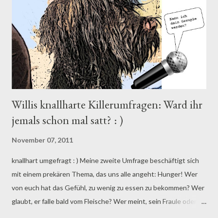
entspricht, gilt als schön. Als ideal. Mit ihm wird gezüchtet.
Damit nach Möglichkeit nur die guten Eigenschaften
weitervererbt werden und die Rasse stark und gesund bleibt.
Neben der Vermehrung...
Willis knallharte Killerumfragen: Ward ihr
jemals schon mal satt? : )
November 07, 2011
knallhart umgefragt : ) Meine zweite Umfrage beschäftigt sich
mit einem prekären Thema, das uns alle angeht: Hunger! Wer
von euch hat das Gefühl, zu wenig zu essen zu bekommen? Wer
glaubt, er falle bald vom Fleische? Wer meint, sein Fraule oder
Herrle könnte sich bei der Essenszubereitung ruhig etwas mehr