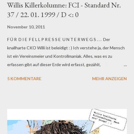
Willis Killerkolumne: FCI - Standard Nr.
37 / 22. 01. 1999 / D <: 0
November 10, 2011
F Ü R D I E F E L L P R E S S E U N T E R W E G S . . . Der
knallharte CKO Willi ist beleidigt : ) Ich verstehe ja, der Mensch
ist ein Vereinsmeier und Kontrollmaniak. Alles, was es zu
erfassen gibt auf dieser Erde wird erfasst, gezählt,
kategorisiert, katalogisiert, standardisiert. Neuerdings werden
5 KOMMENTARE
MEHR ANZEIGEN
sogar die Bäume in Deutschland gezählt... Menschen brauchen
das. Um sich sicherer zu fühlen, schätze ich. Oder auch um
Dinge bedeutender zu machen. Natürlich werden
auch wir Hunde erfasst. Wie jeder weiß, gibt es internationale
Vereinigungen, die sich zur Aufgabe gemacht haben, Rassen zu
bestimmen, zu beurteilen und sie bis aufs letzte Haar zu
beschreiben. Ein Hund, der dann genau dieser Beschreibung