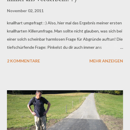
November 02, 2011
knallhart umgefragt : ) Also, hier mal das Ergebnis meiner ersten
knallharten Killerumfrage. Man sollte nicht glauben, was sich bei
einer solch scheinbar harmlosen Frage für Abgründe auftun! Die
tiefschürfende Frage: Pinkelst du dir auch immer ans
Vorderbein? Das knallharte Ergebnis: a) Ja, andauernd - 15% b)
2 KOMMENTARE
MEHR ANZEIGEN
Nein, nie - 36% c) Ja, nein, vielleicht - 15% d) Ich versuch's, aber
es klappt nicht - 0% e) Das sag' ich dir doch nicht - 10% f) So was
machen nur Killerrüden - 10% g) Mein Puller ist zu kurz für
sowas - 0% h) Willst du mein Groupie werden - 10%
Uahahahahahahaaaaaa, genau! Gugge g) - 0%???????? Das war ja
sooo klar! Kein einziger von euch Pullermännern gibt zu, dass
sein Puller zu klein ist. Mannmannmann! Jungs, wir sollten mal
das Wort "klein" neu definieren! Erstaunlich finde ich auch h).
10% wollen meine Groupies werden. Na also, geht doch! Ich