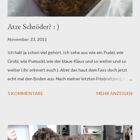
Atze Schröder? : )
November 23, 2011
Ich hab' ja schon viel gehört. Ich sehe aus wie ein Pudel, wie
Grobi, wie Pumuckl, wie der blaue Klaus und so weiter und so
weiter ( ihr erinnert euch ). Aber das haut dem Fass doch jetzt
echt mal den Boden aus. Nach meiner letzten Frisörsitzung bei
Fraule kam das raus und böse Zungen behaupten nun, das
5 KOMMENTARE
MEHR ANZEIGEN
erinnere sie an Atze Schröder! Wieso, weiß ich allerdings nicht!
: ) Das Toupet von Atze Schröder? : )