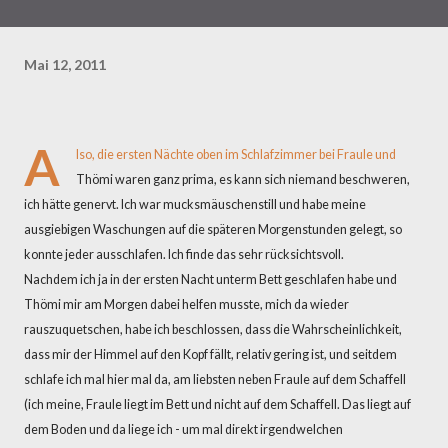
Mai 12, 2011
A
lso, die ersten Nächte oben
im Schlafzimmer
bei Fraule und
Thömi waren ganz prima, es kann sich niemand beschweren,
ich hätte genervt. Ich war mucksmäuschenstill und habe meine
ausgiebigen Waschungen auf die späteren Morgenstunden gelegt, so
konnte jeder ausschlafen. Ich finde das sehr rücksichtsvoll.
Nachdem ich ja in der ersten Nacht unterm Bett geschlafen habe und
Thömi mir am Morgen dabei helfen musste, mich da wieder
rauszuquetschen, habe ich beschlossen, dass die Wahrscheinlichkeit,
dass mir der Himmel auf den Kopf fällt, relativ gering ist, und seitdem
schlafe ich mal hier mal da, am liebsten neben Fraule auf dem Schaffell
(ich meine, Fraule liegt im Bett und nicht auf dem Schaffell. Das liegt auf
dem Boden und da liege ich - um mal direkt irgendwelchen