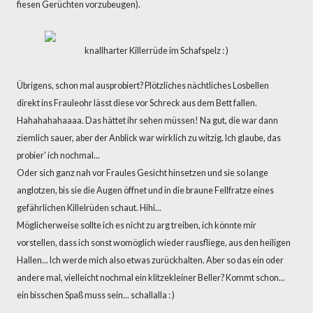
fiesen Gerüchten vorzubeugen).
knallharter Killerrüde im Schafspelz : )
Übrigens, schon mal ausprobiert? Plötzliches nächtliches Losbellen
direkt ins Frauleohr lässt diese vor Schreck aus dem Bett fallen.
Hahahahahaaaa. Das hättet ihr sehen müssen! Na gut, die war dann
ziemlich sauer, aber der Anblick war wirklich zu witzig. Ich glaube, das
probier' ich nochmal...
Oder sich ganz nah vor Fraules Gesicht hinsetzen und sie so lange
anglotzen, bis sie die Augen öffnet und in die braune Fellfratze eines
gefährlichen Killelrüden schaut. Hihi...
Möglicherweise sollte ich es nicht zu arg treiben, ich könnte mir
vorstellen, dass ich sonst womöglich wieder rausfliege, aus den heiligen
Hallen... Ich werde mich also etwas zurückhalten. Aber so das ein oder
andere mal, vielleicht nochmal ein klitzekleiner Beller? Kommt schon...
ein bisschen Spaß muss sein... schallalla : )