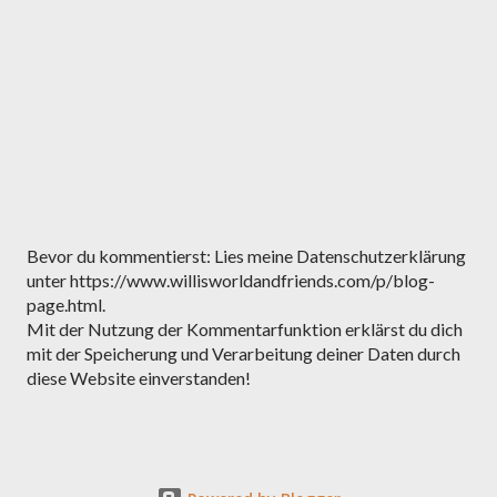
K
Bevor du kommentierst: Lies meine Datenschutzerklärung
o
unter https://www.willisworldandfriends.com/p/blog-
m
page.html.
m
Mit der Nutzung der Kommentarfunktion erklärst du dich
e
mit der Speicherung und Verarbeitung deiner Daten durch
n
diese Website einverstanden!
t
a
r
v