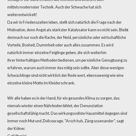
mittels modernster Technik. Auch der Schwache hat sich
weiterentwickelt!
Da wir in Friedenszeiten leben, stellt sich natürlich die Frage nach der
Motivation, denn Angst als stärkster Katalysator kann es nicht sein. Bleibt
demnach nur noch die Rache, der Neid, persönliche oder wirtschaftliche
Vorteile, Bosheit, Dummheit oder auch alles zusammen. Es wird
natürlich immer einzelne Feiglinge geben, die sich weiterhin
ihrer hinterhältigen Methoden bedienen, um persönliche Genugtuung zu
erfahren, warum auch immer das nötig sein sollte. Aber diese wenigen
Schwächlinge sind nicht wirklich der Rede wert, ebensowenig wie eine
einzelne kleine Motte im Kleiderschrank.
Wir alle haben es in der Hand, für ein gesundes Klima zu sorgen, das
niemals wieder einen Nährboden bildet, der Denunziation
gesellschaftsfähig macht. Das wirkungsvollste Hausmittel dagegen sind
immer noch Mut und Zivilcourage. "Arsch huh, Zäng ussenander", sagt
der Kölner.