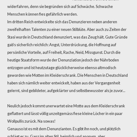
widerfahren, denn sie begründen sich auf Schwäche. Schwache
Menschen können fies gefährlich werden.
Im dritten Reich entwickelte sich das Denunzieren neben anderen
zweifelhaften Talenten zu einer neuen Stilblüte. Aber auch zu Zeiten der
Stasi wurde in Deutschland denunziert, was das Zeug hält. Gute Gründe
gab's sicherlich reichlich: Angst, Unterdrückung, die Hoffnung auf
persönliche Vorteile, auf Freiheit, Rache, Neid, Missgunst. Durch die
heutige Staatsform wurde der Denunziation jedoch der Nährboden
entzogen und ist heutzutage glücklicherweise ebenso altmodisch
geworden wie Motten im Kleiderschrank. Die Menschen in Deutschland
haben sich nämlich weiter entwickelt, haben aus der Vergangenheit
gelernt, sind gebildeter, aufgeklärter und selbstbewusster als je zuvor...
Neulich jedoch kommt unerwartet eine Motte aus dem Kleiderschrank
geflattert und lässt völlig unzeitgemäss fiese kleine Löcher in ein paar
Wollpullis zurück. Na sowas!
Genauso ist es mit dem Denunzianten. Es gibt ihn noch, und plötzlich
schlägt er zu. Ganz im alten Stil, heimlich und anonym, aber