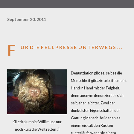
September 20, 2011
F
Ü R D I E F E L L P R E S S E U N T E R W E G S . . .
Denunziation gibt es, seit es die
Menschheit gibt. Sie arbeitet meist
Hand in Hand mit der Feigheit,
denn anonym denunziert es sich
seit jeher leichter. Zwei der
dunkelsten Eigenschaften der
Gattung Mensch, bei denen es
Killerkolumnist Willi muss nur
einem eiskalt den Rücken
noch kurz die Welt retten : )
runterläuft, wenn sie einem