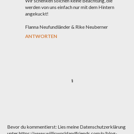
Wir schenken solchen keine Beachtung, die
werden von uns einfach nur mit dem Hintern
angekuckt!
Flanna Neufundländer & Rike Neuberner
ANTWORTEN
K
Bevor du kommentierst: Lies meine Datenschutzerklärung
o
unter https://www.willisworldandfriends.com/p/blog-