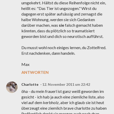
umgekehrt. Hältst du diese Reihenfolge nicht ein,
heißt es: "Das Tier ist ungezogen." Wirst du
dagegen erst später aufsässig und zernagst die
halbe Wohnung, werden sie sich Gedanken
darüber machen, was
sie
falsch gemacht haben
könnten, dass du plötzlich so traumatisiert
geworden bist und dich so neurotisch aufführst.
Du musst wohl noch einiges lernen, du Zottelfred.
Erst nachdenken, dann handeln.
Max
ANTWORTEN
Charlotte
12. November 2011 um 22:42
öha - du mein frauerl ist ganz weiß geworden im
gesicht - ich hab ja auch eine ziemliche liste, also
viel auf dem kerbholz, aber ich glaub sie ist heut
überzeugt eine ziemlich brave charlotte zu haben
(hoffentlich denkt sie morgen auch noch dran