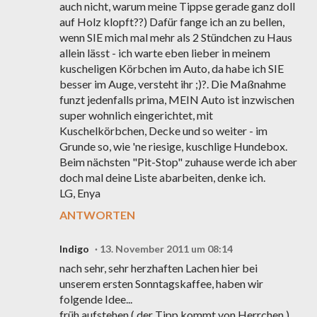
auch nicht, warum meine Tippse gerade ganz doll
auf Holz klopft??) Dafür fange ich an zu bellen,
wenn SIE mich mal mehr als 2 Stündchen zu Haus
allein lässt - ich warte eben lieber in meinem
kuscheligen Körbchen im Auto, da habe ich SIE
besser im Auge, versteht ihr ;)?. Die Maßnahme
funzt jedenfalls prima, MEIN Auto ist inzwischen
super wohnlich eingerichtet, mit
Kuschelkörbchen, Decke und so weiter - im
Grunde so, wie 'ne riesige, kuschlige Hundebox.
Beim nächsten "Pit-Stop" zuhause werde ich aber
doch mal deine Liste abarbeiten, denke ich.
LG, Enya
ANTWORTEN
Indigo
13. November 2011 um 08:14
nach sehr, sehr herzhaften Lachen hier bei
unserem ersten Sonntagskaffee, haben wir
folgende Idee...
früh aufstehen ( der Tipp kommt von Herrchen )