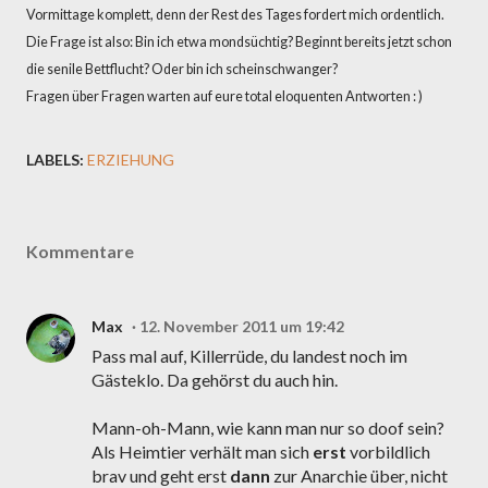
Vormittage komplett, denn der Rest des Tages fordert mich ordentlich.
Die Frage ist also: Bin ich etwa mondsüchtig? Beginnt bereits jetzt schon
die senile Bettflucht? Oder bin ich scheinschwanger?
Fragen über Fragen warten auf eure total eloquenten Antworten : )
LABELS:
ERZIEHUNG
Kommentare
Max
12. November 2011 um 19:42
Pass mal auf, Killerrüde, du landest noch im
Gästeklo. Da gehörst du auch hin.
Mann-oh-Mann, wie kann man nur so doof sein?
Als Heimtier verhält man sich
erst
vorbildlich
brav und geht erst
dann
zur Anarchie über, nicht