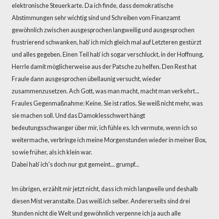
elektronische Steuerkarte. Da ich finde, dass demokratische
Abstimmungen sehr wichtig sind und Schreiben vom Finanzamt
gewöhnlich zwischen ausgesprochen langweilig und ausgesprochen
frustrierend schwanken, hab' ich mich gleich mal auf Letzteren gestürzt
und alles gegeben. Einen Teil hab' ich sogar verschluckt, in der Hoffnung,
Herrle damit möglicherweise aus der Patsche zu helfen. Den Rest hat
Fraule dann ausgesprochen übellaunig versucht, wieder
zusammenzusetzen. Ach Gott, was man macht, macht man verkehrt...
Fraules Gegenmaßnahme: Keine. Sie ist ratlos. Sie weiß nicht mehr, was
sie machen soll. Und das Damoklesschwert hängt
bedeutungsschwanger über mir, ich fühle es. Ich vermute, wenn ich so
weitermache, verbringe ich meine Morgenstunden wieder in meiner Box,
so wie früher, als ich klein war.
Dabei hab' ich's doch nur gut gemeint... grumpf...
Im übrigen, erzählt mir jetzt nicht, dass ich mich langweile und deshalb
diesen Mist veranstalte. Das weiß ich selber. Andererseits sind drei
Stunden nicht die Welt und gewöhnlich verpenne ich ja auch alle