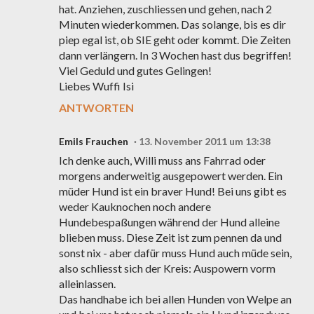
hat. Anziehen, zuschliessen und gehen, nach 2
Minuten wiederkommen. Das solange, bis es dir
piep egal ist, ob SIE geht oder kommt. Die Zeiten
dann verlängern. In 3 Wochen hast dus begriffen!
Viel Geduld und gutes Gelingen!
Liebes Wuffi Isi
ANTWORTEN
Emils Frauchen
13. November 2011 um 13:38
Ich denke auch, Willi muss ans Fahrrad oder
morgens anderweitig ausgepowert werden. Ein
müder Hund ist ein braver Hund! Bei uns gibt es
weder Kauknochen noch andere
Hundebespaßungen während der Hund alleine
blieben muss. Diese Zeit ist zum pennen da und
sonst nix - aber dafür muss Hund auch müde sein,
also schliesst sich der Kreis: Auspowern vorm
alleinlassen.
Das handhabe ich bei allen Hunden von Welpe an