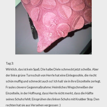
Tag 3:
Wirklich, das ist kein Spaß. Die halbe Diele schmeckt jetzt scheiße. Aber
der linke grüne Turnschuh von Herrle hat eine Einlegesohle, die riecht
schön muffig und schmeckt auch so! Ich hab' sie in ihre Einzelteile zerlegt.
Fraules clevere Gegenmaßnahme: Heimliches Wegschmeißen der
Einzelteile, in der Hoffnung, dass Herrle nicht merkt, dass die Hälfte
seines Schuhs fehlt. Einsprühen des linken Schuhs mit Knabber Stop. Den
rechten hat sie aus Versehen vergessen : )