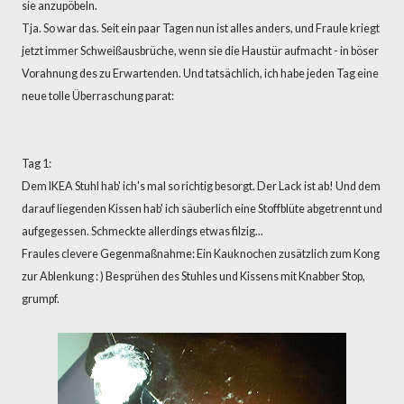
sie anzupöbeln.
Tja. So war das. Seit ein paar Tagen nun ist alles anders, und Fraule kriegt
jetzt immer Schweißausbrüche, wenn sie die Haustür aufmacht - in böser
Vorahnung des zu Erwartenden. Und tatsächlich, ich habe jeden Tag eine
neue tolle Überraschung parat:
Tag 1:
Dem IKEA Stuhl hab' ich's mal so richtig besorgt. Der Lack ist ab! Und dem
darauf liegenden Kissen hab' ich säuberlich eine Stoffblüte abgetrennt und
aufgegessen. Schmeckte allerdings etwas filzig...
Fraules clevere Gegenmaßnahme: Ein Kauknochen zusätzlich zum Kong
zur Ablenkung : ) Besprühen des Stuhles und Kissens mit Knabber Stop,
grumpf.