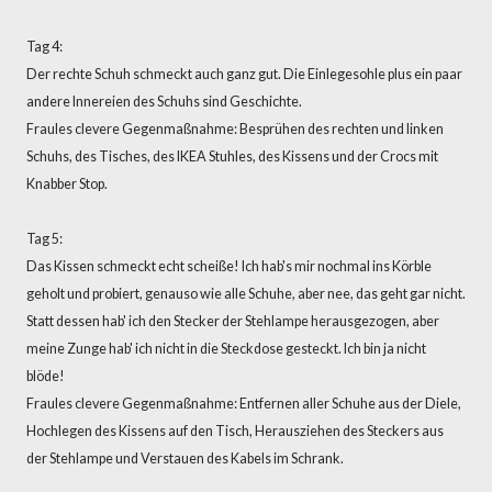
Tag 4:
Der rechte Schuh schmeckt auch ganz gut. Die Einlegesohle plus ein paar
andere Innereien des Schuhs sind Geschichte.
Fraules clevere Gegenmaßnahme: Besprühen des rechten und linken
Schuhs, des Tisches, des IKEA Stuhles, des Kissens und der Crocs mit
Knabber Stop.
Tag 5:
Das Kissen schmeckt echt scheiße! Ich hab's mir nochmal ins Körble
geholt und probiert, genauso wie alle Schuhe, aber nee, das geht gar nicht.
Statt dessen hab' ich den Stecker der Stehlampe herausgezogen, aber
meine Zunge hab' ich nicht in die Steckdose gesteckt. Ich bin ja nicht
blöde!
Fraules clevere Gegenmaßnahme: Entfernen aller Schuhe aus der Diele,
Hochlegen des Kissens auf den Tisch, Herausziehen des Steckers aus
der Stehlampe und Verstauen des Kabels im Schrank.