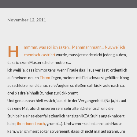
November 12, 2011
H
mmmm, was soll ich sagen... Mannmannmann... Nur, weil ich
chemisch kastriert
wurde, muss jetzt echt nicht jeder glauben,
dass ich zum Musterschüler mutiere...
Ich weiß ja, dass ich morgens, wenn Fraule das Haus verlässt, ordentlich
auf meinem neuen
Thron
liegen, meinen mit Fleischwurst gefüllten Kong
ausschlotzen und danach die Äuglein schließen soll, bis Fraule nach ca.
drei bis dreieinhalb Stunden zurückkommt.
Und genauso verhielt es sich ja auch in der Vergangenheit (Na ja, bis auf
das eine Mal, als ich unseren sehr sehr alten Dielentisch und die
Stuhlbeine eines ebenfalls ziemlich ranzigen IKEA Stuhls angeknabbert
habe,
ihr erinnert euch
, grumpf...). Und wenn Fraule dann nach Hause
kam, war ich meist sogar so verpennt, dass ich nicht mal aufsprang, um