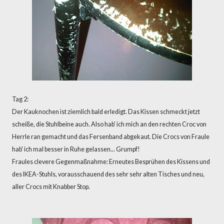
Tag 2:
Der Kauknochen ist ziemlich bald erledigt. Das Kissen schmeckt jetzt
scheiße, die Stuhlbeine auch. Also hab' ich mich an den rechten Croc von
Herrle ran gemacht und das Fersenband abgekaut. Die Crocs von Fraule
hab' ich mal besser in Ruhe gelassen... Grumpf!
Fraules clevere Gegenmaßnahme: Erneutes Besprühen des Kissens und
des IKEA-Stuhls, vorausschauend des sehr sehr alten Tisches und neu,
aller Crocs mit Knabber Stop.