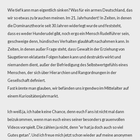
Wie tief kann man eigentlich sinken? Was für ein armes Deutschland, das
wir so etwas zu brauchen meinen. Im 21. Jahrhundert! In Zeiten, in denen
die Dominanztheorie seit 30 Jahren widerlegt wurde und feststeht,
dass es weder Hunderudel gibt, noch ergo ein Mensch Rudelführer sein,
geschweige denn, hündisches Verhalten glaubhaft nachahmen kann. In
Zeiten, in denen außer Frage steht, dass Gewalt in der Erziehung von
Säugetieren eklatante Folgen haben kann und destruktiv wirkt und
niemandem dient, außer der Befriedigung des Selbstwertgefühls eines
Menschen, der sich über Hierarchien und Rangordnungen in der
Gesellschaft definiert.
Fast könnte man glauben, wir befänden uns irgendwo im Mittelalter auf
einem Kuriositätenjahrmarkt.
Ich weiß ja, ich habe keine Chance, denn euch Fans ist nicht mal dann
beizukommen, wenn man euch eines seiner besonders grauenvollen
Videos vorspielt. Die zählen ja nicht, denn "er hat ja doch auch so viel
Gutes getan". Und ich freue mich jetzt schon wieder auf meine anonymen