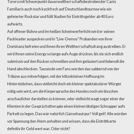
Torero mit Schwerpunkt dauerweltherrschaftsbestrebender Canis
Familiaris auch noch kackfrech auf Deutschlandtournee wie ein
gefeierter Rockstar und füllt Stadien für Eintrittsgelder ab 40 Euro
aufwärts.
Auf offener Bühne und im heißen Scheinwerferlicht wird er seinen
Packleader auspacken und in "Live-Demos" Probanden von ihrer
Dominanz befreien und ihnen ihren Weltherrschaftsdrang austreiben. Er
wird ihnen seine Energy so lange aufs Auge drücken, bis sie sich endlich
submissiv auf den Rücken schmeißen und ihm geläutert und liebevoll die
Hand abschlecken. Tausende von Fans werden das sabbernd von der
Tribüne aus mitverfolgen, mit der klitzekleinen Hoffnung im
Hinterstübchen, dass vielleicht doch ein kleiner spektakulärer Würger
nötig sein wird, um die Körpersprache des Hundes noch ein bisschen
anschaulicher darstellen zu können, oder vielleicht wagt sogar einer der
Klienten in der Gesprächstherapie einen kleinen blutigen Schnapper aufs
Parkett zu legen. Das wär natürlich Gänsehaut pur! Voll geil! Alle würden
vor Spannung den Atem anhalten und wissen, dass die Eintrittkarte
definitiv ihr Geld wert war. Oder nicht?