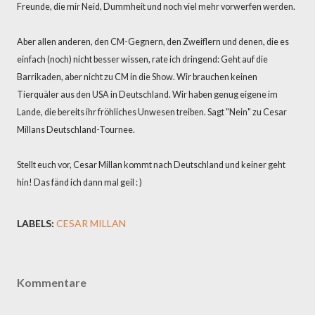
Freunde, die mir Neid, Dummheit und noch viel mehr vorwerfen werden.
Aber allen anderen, den CM-Gegnern, den Zweiflern und denen, die es
einfach (noch) nicht besser wissen, rate ich dringend: Geht auf die
Barrikaden, aber nicht zu CM in die Show. Wir brauchen keinen
Tierquäler aus den USA in Deutschland. Wir haben genug eigene im
Lande, die bereits ihr fröhliches Unwesen treiben. Sagt "Nein" zu Cesar
Millans Deutschland-Tournee.
Stellt euch vor, Cesar Millan kommt nach Deutschland und keiner geht
hin! Das fänd ich dann mal geil : )
LABELS:
CESAR MILLAN
Kommentare