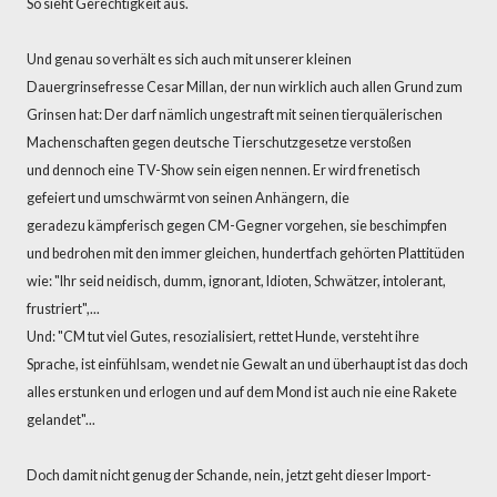
So sieht Gerechtigkeit aus.
Und genau so verhält es sich auch mit unserer kleinen
Dauergrinsefresse Cesar Millan, der nun wirklich auch allen Grund zum
Grinsen hat: Der darf nämlich ungestraft mit seinen tierquälerischen
Machenschaften gegen deutsche Tierschutzgesetze verstoßen
und dennoch eine TV-Show sein eigen nennen. Er wird frenetisch
gefeiert und umschwärmt von seinen Anhängern, die
geradezu kämpferisch gegen CM-Gegner vorgehen, sie beschimpfen
und bedrohen mit den immer gleichen, hundertfach gehörten Plattitüden
wie: "Ihr seid neidisch, dumm, ignorant, Idioten, Schwätzer, intolerant,
frustriert",...
Und: "CM tut viel Gutes, resozialisiert, rettet Hunde, versteht ihre
Sprache, ist einfühlsam, wendet nie Gewalt an und überhaupt ist das doch
alles erstunken und erlogen und auf dem Mond ist auch nie eine Rakete
gelandet"...
Doch damit nicht genug der Schande, nein, jetzt geht dieser Import-