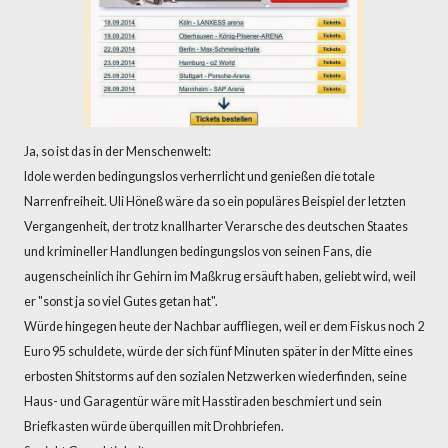
Ja, so ist das in der Menschenwelt:
Idole werden bedingungslos verherrlicht und genießen die totale
Narrenfreiheit. Uli Höneß wäre da so ein populäres Beispiel der letzten
Vergangenheit, der trotz knallharter Verarsche des deutschen Staates
und krimineller Handlungen bedingungslos von seinen Fans, die
augenscheinlich ihr Gehirn im Maßkrug ersäuft haben, geliebt wird, weil
er "sonst ja so viel Gutes getan hat".
Würde hingegen heute der Nachbar auffliegen, weil er dem Fiskus noch 2
Euro 95 schuldete, würde der sich fünf Minuten später in der Mitte eines
erbosten Shitstorms auf den sozialen Netzwerken wiederfinden, seine
Haus- und Garagentür wäre mit Hasstiraden beschmiert und sein
Briefkasten würde überquillen mit Drohbriefen.