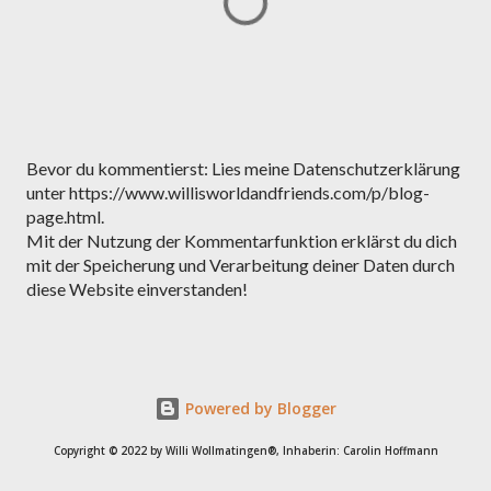
K
Bevor du kommentierst: Lies meine Datenschutzerklärung
o
unter https://www.willisworldandfriends.com/p/blog-
m
page.html.
m
Mit der Nutzung der Kommentarfunktion erklärst du dich
e
mit der Speicherung und Verarbeitung deiner Daten durch
n
diese Website einverstanden!
t
a
r
v
Powered by Blogger
e
r
Copyright © 2022 by Willi Wollmatingen®, Inhaberin: Carolin Hoffmann
ö
f