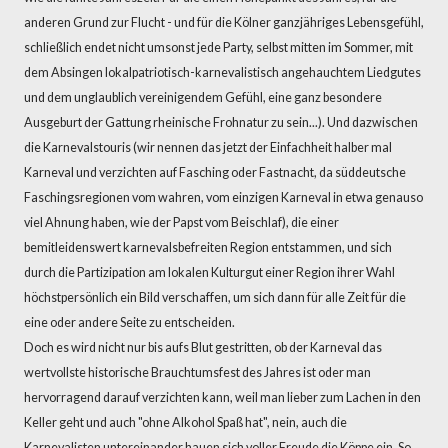
anderen Grund zur Flucht - und für die Kölner ganzjähriges Lebensgefühl,
schließlich endet nicht umsonst jede Party, selbst mitten im Sommer, mit
dem Absingen lokalpatriotisch-karnevalistisch angehauchtem Liedgutes
und dem unglaublich vereinigendem Gefühl, eine ganz besondere
Ausgeburt der Gattung rheinische Frohnatur zu sein...). Und dazwischen
die Karnevalstouris (wir nennen das jetzt der Einfachheit halber mal
Karneval und verzichten auf Fasching oder Fastnacht, da süddeutsche
Faschingsregionen vom wahren, vom einzigen Karneval in etwa genauso
viel Ahnung haben, wie der Papst vom Beischlaf), die einer
bemitleidenswert karnevalsbefreiten Region entstammen, und sich
durch die Partizipation am lokalen Kulturgut einer Region ihrer Wahl
höchstpersönlich ein Bild verschaffen, um sich dann für alle Zeit für die
eine oder andere Seite zu entscheiden.
Doch es wird nicht nur bis aufs Blut gestritten, ob der Karneval das
wertvollste historische Brauchtumsfest des Jahres ist oder man
hervorragend darauf verzichten kann, weil man lieber zum Lachen in den
Keller geht und auch "ohne Alkohol Spaß hat", nein, auch die
Karnevalisten untereinander hauen sich voller Freude die Köppe ein. So