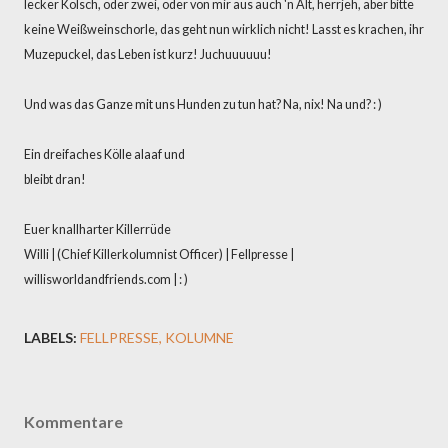
lecker Kölsch, oder zwei, oder von mir aus auch 'n Alt, herrjeh, aber bitte
keine Weißweinschorle, das geht nun wirklich nicht! Lasst es krachen, ihr
Muzepuckel, das Leben ist kurz! Juchuuuuuu!
Und was das Ganze mit uns Hunden zu tun hat? Na, nix! Na und? : )
Ein dreifaches Kölle alaaf und
bleibt dran!
Euer knallharter Killerrüde
Willi | (Chief Killerkolumnist Officer) | Fellpresse |
willisworldandfriends.com | : )
LABELS:
FELLPRESSE
KOLUMNE
Kommentare