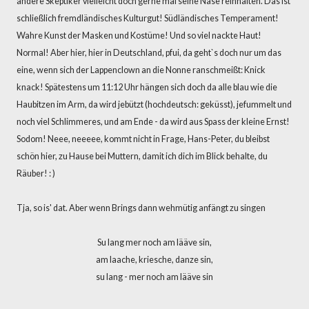
andere Skeptiker vielleicht doch gerne mal seine Nase reinhalten. Das ist
schließlich fremdländisches Kulturgut! Südländisches Temperament!
Wahre Kunst der Masken und Kostüme! Und so viel nackte Haut!
Normal! Aber hier, hier in Deutschland, pfui, da geht`s doch nur um das
eine, wenn sich der Lappenclown an die Nonne ranschmeißt: Knick
knack! Spätestens um 11:12 Uhr hängen sich doch da alle blau wie die
Haubitzen im Arm, da wird jebützt (hochdeutsch: geküsst), jefummelt und
noch viel Schlimmeres, und am Ende - da wird aus Spass der kleine Ernst!
Sodom! Neee, neeeee, kommt nicht in Frage, Hans-Peter, du bleibst
schön hier, zu Hause bei Muttern, damit ich dich im Blick behalte, du
Räuber! : )
Tja, so is' dat. Aber wenn Brings dann wehmütig anfängt zu singen
Su lang mer noch am lääve sin,
am laache, kriesche, danze sin,
su lang - mer noch am lääve sin