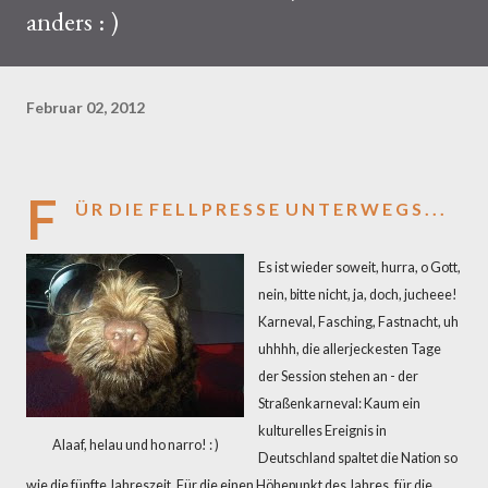
anders : )
Februar 02, 2012
F
Ü R D I E F E L L P R E S S E U N T E R W E G S . . .
Es ist wieder soweit, hurra, o Gott,
nein, bitte nicht, ja, doch, jucheee!
Karneval, Fasching, Fastnacht, uh
uhhhh, die allerjeckesten Tage
der Session stehen an - der
Straßenkarneval: Kaum ein
kulturelles Ereignis in
Alaaf, helau und ho narro! : )
Deutschland spaltet die Nation so
wie die fünfte Jahreszeit. Für die einen Höhepunkt des Jahres, für die