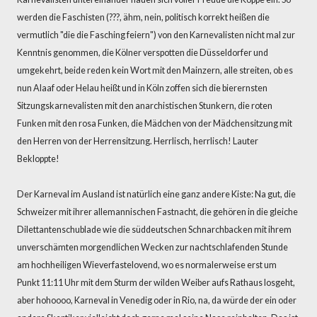
werden die Faschisten (???, ähm, nein, politisch korrekt heißen die
vermutlich "die die Fasching feiern") von den Karnevalisten nicht mal zur
Kenntnis genommen, die Kölner verspotten die Düsseldorfer und
umgekehrt, beide reden kein Wort mit den Mainzern, alle streiten, ob es
nun Alaaf oder Helau heißt und in Köln zoffen sich die bierernsten
Sitzungskarnevalisten mit den anarchistischen Stunkern, die roten
Funken mit den rosa Funken, die Mädchen von der Mädchensitzung mit
den Herren von der Herrensitzung. Herrlisch, herrlisch! Lauter
Bekloppte!
Der Karneval im Ausland ist natürlich eine ganz andere Kiste: Na gut, die
Schweizer mit ihrer allemannischen Fastnacht, die gehören in die gleiche
Dilettantenschublade wie die süddeutschen Schnarchbacken mit ihrem
unverschämten morgendlichen Wecken zur nachtschlafenden Stunde
am hochheiligen Wieverfastelovend, wo es normalerweise erst um
Punkt 11:11 Uhr mit dem Sturm der wilden Weiber aufs Rathaus losgeht,
aber hohoooo, Karneval in Venedig oder in Rio, na, da würde der ein oder