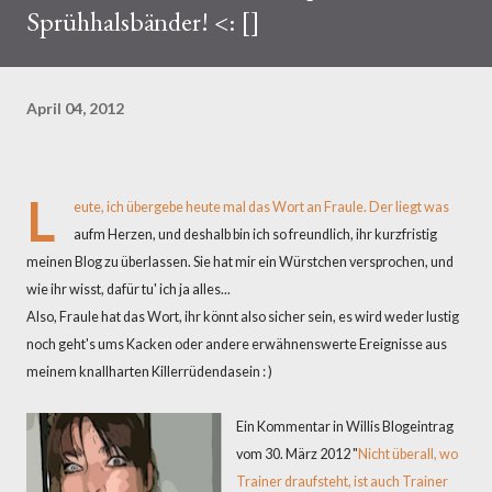
Sprühhalsbänder! <: []
April 04, 2012
L
eute, ich übergebe heute mal das Wort an Fraule. Der liegt was
aufm Herzen, und deshalb bin ich so freundlich, ihr kurzfristig
meinen Blog zu überlassen. Sie hat mir ein Würstchen versprochen, und
wie ihr wisst, dafür tu' ich ja alles...
Also, Fraule hat das Wort, ihr könnt also sicher sein, es wird weder lustig
noch geht's ums Kacken oder andere erwähnenswerte Ereignisse aus
meinem knallharten Killerrüdendasein : )
Ein Kommentar in Willis Blogeintrag
vom 30. März 2012 "
Nicht überall, wo
Trainer draufsteht, ist auch Trainer