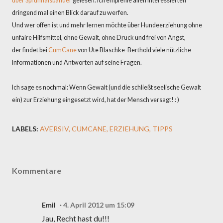
über Sprühhalsbänder
gelesen. Ich empfehle allen Interessierten
dringend mal einen Blick darauf zu werfen.
Und wer offen ist und mehr lernen möchte über Hundeerziehung ohne
unfaire Hilfsmittel, ohne Gewalt, ohne Druck und frei von Angst,
der findet bei
CumCane
von Ute Blaschke-Berthold viele nützliche
Informationen und Antworten auf seine Fragen.
Ich sage es nochmal: Wenn Gewalt (und die schließt seelische Gewalt
ein) zur Erziehung eingesetzt wird, hat der Mensch versagt! : )
LABELS:
AVERSIV
CUMCANE
ERZIEHUNG
TIPPS
Kommentare
Emil
4. April 2012 um 15:09
Jau, Recht hast du!!!