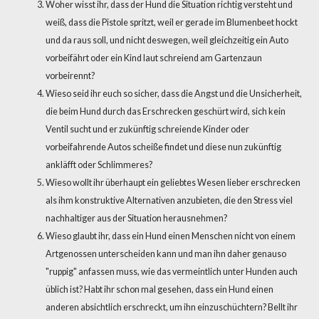
Woher wisst ihr, dass der Hund die Situation richtig versteht und
weiß, dass die Pistole spritzt, weil er gerade im Blumenbeet hockt
und da raus soll, und nicht deswegen, weil gleichzeitig ein Auto
vorbeifährt oder ein Kind laut schreiend am Gartenzaun
vorbeirennt?
Wieso seid ihr euch so sicher, dass die Angst und die Unsicherheit,
die beim Hund durch das Erschrecken geschürt wird, sich kein
Ventil sucht und er zukünftig schreiende Kinder oder
vorbeifahrende Autos scheiße findet und diese nun zukünftig
ankläfft oder Schlimmeres?
Wieso wollt ihr überhaupt ein geliebtes Wesen lieber erschrecken
als ihm konstruktive Alternativen anzubieten, die den Stress viel
nachhaltiger aus der Situation herausnehmen?
Wieso glaubt ihr, dass ein Hund einen Menschen nicht von einem
Artgenossen unterscheiden kann und man ihn daher genauso
"ruppig" anfassen muss, wie das vermeintlich unter Hunden auch
üblich ist? Habt ihr schon mal gesehen, dass ein Hund einen
anderen absichtlich erschreckt, um ihn einzuschüchtern? Bellt ihr