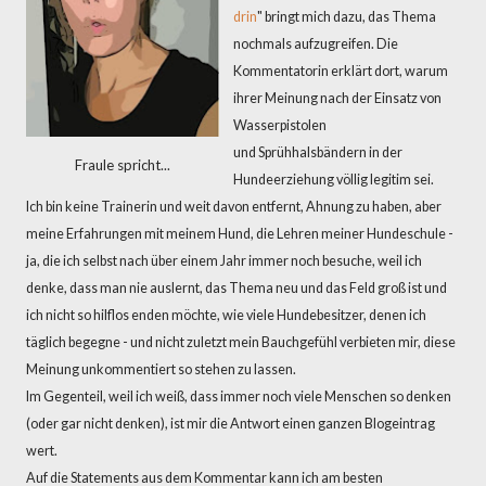
drin
" bringt mich dazu, das Thema
nochmals aufzugreifen. Die
Kommentatorin erklärt dort, warum
ihrer Meinung nach der Einsatz von
Wasserpistolen
und Sprühhalsbändern in der
Fraule spricht...
Hundeerziehung völlig legitim sei.
Ich bin keine Trainerin und weit davon entfernt, Ahnung zu haben, aber
meine Erfahrungen mit meinem Hund, die Lehren meiner Hundeschule -
ja, die ich selbst nach über einem Jahr immer noch besuche, weil ich
denke, dass man nie auslernt, das Thema neu und das Feld groß ist und
ich nicht so hilflos enden möchte, wie viele Hundebesitzer, denen ich
täglich begegne - und nicht zuletzt mein Bauchgefühl verbieten mir, diese
Meinung unkommentiert so stehen zu lassen.
Im Gegenteil, weil ich weiß, dass immer noch viele Menschen so denken
(oder gar nicht denken), ist mir die Antwort einen ganzen Blogeintrag
wert.
Auf die Statements aus dem Kommentar kann ich am besten