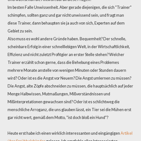
Im besten Falle Unwissenheit. Aber gerade diejenigen, die sich "Trainer"
schimpfen, sollten ganz und gar nicht unwissend sein, und fragt man
diese Trainer, dann behaupten sie ja auch von sich, Experten auf dem
Gebiet zu sein.
Also muss es wohl andere Gründe haben. Bequemheit? Der schnelle,
scheinbare Erfolg in einer schnelllebigen Welt, in der Wirtschaftlichkeit,
Effizienz und nicht zuletzt Profitgier an erster Stelle stehen? Welcher
Trainer erzählt schon gerne, dass die Behebung eines Problemes
mehrere Monate anstelle von wenigen Minuten oder Stunden dauern
wird? Oder ist es die Angst vor Neuem? Die Angst umlernen zu müssen?
Die Angst, alte Zöpfe abschneiden zu müssen, die hauptsächlich auf jeder
Menge Halbwissen, Mutmaßungen, Mißverständnissen und
Mißinterpretationen gewachsen sind? Oder ist es schlichtweg die
menschliche Arroganz, die uns glauben lässt, ein Tier sei die Mühen erst
gar nicht wert, gemäß dem Motto, "ist doch bloß ein Hund"?
Heute erst habe ich einen wirklich interessanten und eingängigen
Artikel