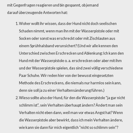
mit Gegenfragen reagieren und bin gespannt, ob jemand
darauf überzeugende Antworten hat:
Woher wollt ihr wissen, dass der Hund nicht doch seelischen
Schaden nimmt, wenn man ihn mit der Wasserpistole oder mit
Socken oder sonst was erschreckt oder mit Zischlauten aus
einem Sprühhalsband verunsichert? (Und wir alle kennen den
Unterschied zwischen Erschrecken und Ablenkung: Ich kann den
Hund mit der Wasserpistole o. a. erschrecken oder aber mit ihm
und der Wasserpistole spielen, das sind zwei völlig verschiedene
Paar Schuhe. Wir reden hier von der bewusst eingesetzten
Methode des Erschreckens, die niemals nur harmlos sein kann,
denn sie soll ja zu einer Verhaltensänderung führen.)
Wieso sollte also der Hund, für den die Wasserpistole "ja gar nicht
schlimm ist", sein Verhalten überhaupt ändern? Ändert man sein
Verhalten nicht eben dann, weil man vor etwas Angst hat? Wenn
die Wasserpistole aber bewirkt, dass ich mein Verhalten ändere,
wie kann sie dann für mich eigentlich "nicht so schlimm sein"?