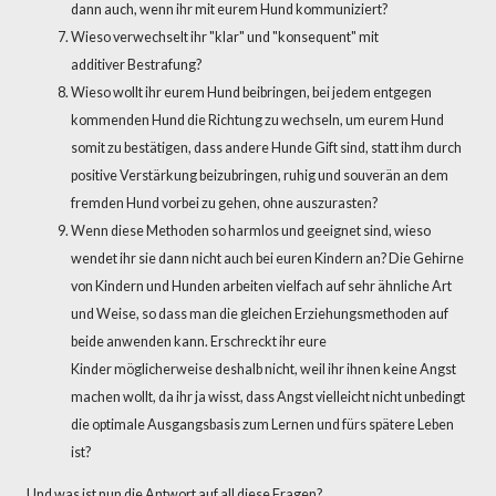
dann auch, wenn ihr mit eurem Hund kommuniziert?
Wieso verwechselt ihr "klar" und "konsequent" mit
additiver Bestrafung?
Wieso wollt ihr eurem Hund beibringen, bei jedem entgegen
kommenden Hund die Richtung zu wechseln, um eurem Hund
somit zu bestätigen, dass andere Hunde Gift sind, statt ihm durch
positive Verstärkung beizubringen, ruhig und souverän an dem
fremden Hund vorbei zu gehen, ohne auszurasten?
Wenn diese Methoden so harmlos und geeignet sind, wieso
wendet ihr sie dann nicht auch bei euren Kindern an? Die Gehirne
von Kindern und Hunden arbeiten vielfach auf sehr ähnliche Art
und Weise, so dass man die gleichen Erziehungsmethoden auf
beide anwenden kann. Erschreckt ihr eure
Kinder möglicherweise deshalb nicht, weil ihr ihnen keine Angst
machen wollt, da ihr ja wisst, dass Angst vielleicht nicht unbedingt
die optimale Ausgangsbasis zum Lernen und fürs spätere Leben
ist?
Und was ist nun die Antwort auf all diese Fragen?