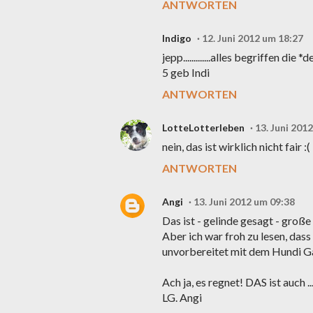
ANTWORTEN
Indigo
12. Juni 2012 um 18:27
jepp.............alles begriffen die *d
5 geb Indi
ANTWORTEN
LotteLotterleben
13. Juni 201
nein, das ist wirklich nicht fair
ANTWORTEN
Angi
13. Juni 2012 um 09:38
Das ist - gelinde gesagt - große S
Aber ich war froh zu lesen, das
unvorbereitet mit dem Hundi Gas
Ach ja, es regnet! DAS ist auch ..
LG. Angi