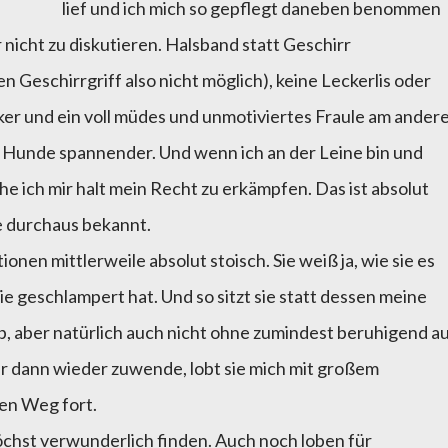
lief und ich mich so gepflegt daneben benommen
 nicht zu diskutieren. Halsband statt Geschirr
 Geschirrgriff also nicht möglich), keine Leckerlis oder
cker und ein voll müdes und unmotiviertes Fraule am ander
alle Hunde spannender. Und wenn ich an der Leine bin und
e ich mir halt mein Recht zu erkämpfen. Das ist absolut
e durchaus bekannt.
ionen mittlerweile absolut stoisch. Sie weiß ja, wie sie es
e geschlampert hat. Und so sitzt sie statt dessen meine
b, aber natürlich auch nicht ohne zumindest beruhigend a
ihr dann wieder zuwende, lobt sie mich mit großem
en Weg fort.
höchst verwunderlich finden. Auch noch loben für