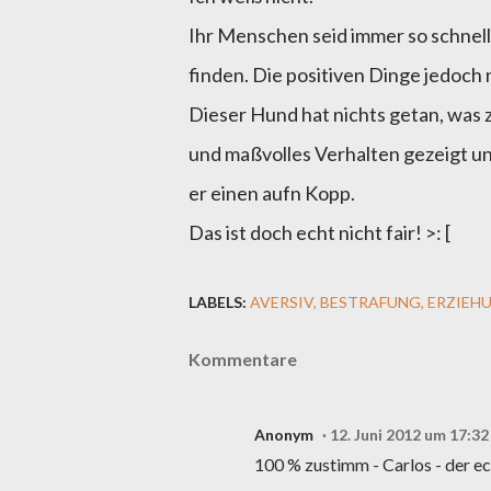
Ihr Menschen seid immer so schnell 
finden. Die positiven Dinge jedoch n
Dieser Hund hat nichts getan, was 
und maßvolles Verhalten gezeigt un
er einen aufn Kopp.
Das ist doch echt nicht fair! >: [
LABELS:
AVERSIV
BESTRAFUNG
ERZIEH
Kommentare
Anonym
12. Juni 2012 um 17:32
100 % zustimm - Carlos - der ec