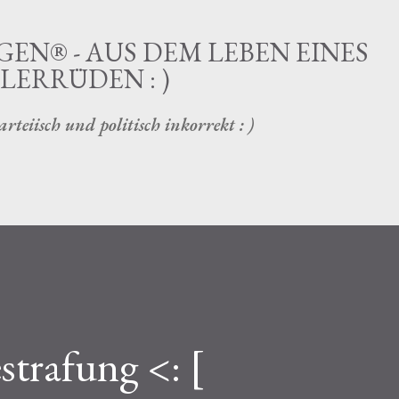
Direkt zum Hauptbereich
EN® - AUS DEM LEBEN EINES
ERRÜDEN : )
arteiisch und politisch inkorrekt : )
strafung <: [