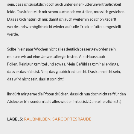
sein, dass ich zusätzlich doch auch unter einer Futterunverträglichkeit
leide. Das könnte ich mir schon auch noch vorstellen, muss ich gestehen.
Das sag ich natürlich nur, damit ich auch weiterhin so schön gebarft
werde und womöglich nicht wieder aufs olle Trockenfutter umgestellt
werde.
Sollte in ein paar Wochen nicht alles deutlich besser geworden sein,
müssen wir auf eine Umweltallergie testen. Also Hausstaub,
Pollen, Reinigungsmittel und sowas. Mein Gefühl sagt mir allerdings,
dass es das nicht ist. Nee, das glaub ich echt nicht. Das kann nicht sein,
das wird nicht sein, das ist so nicht!
Ihr dürft mir gerne die Pfoten drücken, dass ich nun doch nicht reif für den
Abdecker bin, sondern bald alles wieder im Lot ist. Danke herzlichst! : )
LABELS:
RAUBMILBEN
SARCOPTESRÄUDE