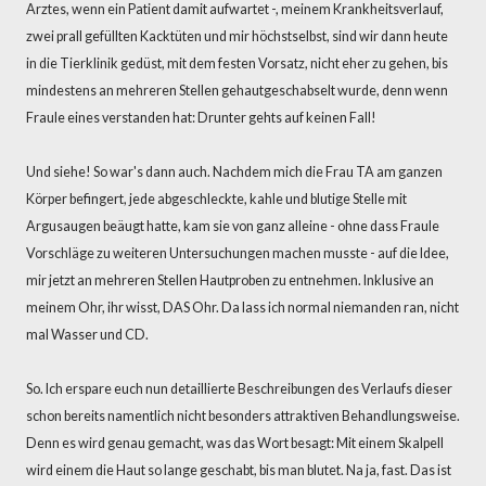
Arztes, wenn ein Patient damit aufwartet -, meinem Krankheitsverlauf,
zwei prall gefüllten Kacktüten und mir höchstselbst, sind wir dann heute
in die Tierklinik gedüst, mit dem festen Vorsatz, nicht eher zu gehen, bis
mindestens an mehreren Stellen gehautgeschabselt wurde, denn wenn
Fraule eines verstanden hat: Drunter gehts auf keinen Fall!
Und siehe! So war's dann auch. Nachdem mich die Frau TA am ganzen
Körper befingert, jede abgeschleckte, kahle und blutige Stelle mit
Argusaugen beäugt hatte, kam sie von ganz alleine - ohne dass Fraule
Vorschläge zu weiteren Untersuchungen machen musste - auf die Idee,
mir jetzt an mehreren Stellen Hautproben zu entnehmen. Inklusive an
meinem Ohr, ihr wisst, DAS Ohr. Da lass ich normal niemanden ran, nicht
mal Wasser und CD.
So. Ich erspare euch nun detaillierte Beschreibungen des Verlaufs dieser
schon bereits namentlich nicht besonders attraktiven Behandlungsweise.
Denn es wird genau gemacht, was das Wort besagt: Mit einem Skalpell
wird einem die Haut so lange geschabt, bis man blutet. Na ja, fast. Das ist