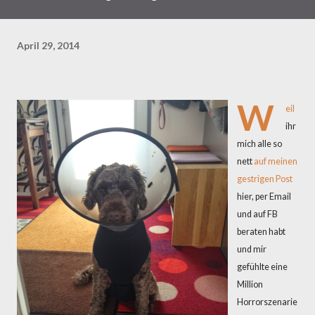
April 29, 2014
W
eil
ihr
mich alle so
nett
auf meinen
gestrigen Post
hier, per Email
und auf FB
beraten habt
und mir
gefühlte eine
Million
Horrorszenarie