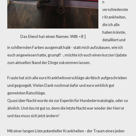
n
verschiedenste
r Krankheiten,
die ich alle
haben könnte,
Das Elend hat einen Namen: Willi <8 ]
detailliert und
in schillernden Farben ausgemalt habt - statt mich aufzubauen, wie ich
euch angewiesen hatte, grumpf! -, möchte ich euch einen kurzen Update
zum aktuellen Stand der Dinge zukommen lassen.
Fraule hat sich alle eure Krankheitsvorschläge akribisch aufgeschrieben
und gegoogelt. Vielen Dank nochmal dafür und eure wirklich gut
gemeinten Ratschläge.
Quasi über Nacht wurde sie zur Expertin für Hundedermatologie, oder so
ähnlich. Und das ist gut so, denn die letzte Nacht war wieder der Horror
und das muss sich jetzt ändern!
Mit einer langen Liste potentieller Krankheiten - der Traum eines jeden