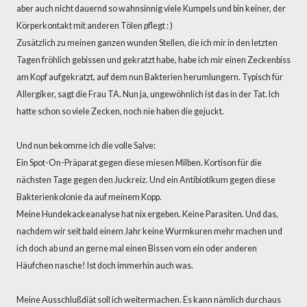
aber auch nicht dauernd so wahnsinnig viele Kumpels und bin keiner, der
Körperkontakt mit anderen Tölen pflegt : )
Zusätzlich zu meinen ganzen wunden Stellen, die ich mir in den letzten
Tagen fröhlich gebissen und gekratzt habe, habe ich mir einen Zeckenbiss
am Kopf aufgekratzt, auf dem nun Bakterien herumlungern. Typisch für
Allergiker, sagt die Frau TA. Nun ja, ungewöhnlich ist das in der Tat. Ich
hatte schon so viele Zecken, noch nie haben die gejuckt.
Und nun bekomme ich die volle Salve:
Ein Spot-On-Präparat gegen diese miesen Milben. Kortison für die
nächsten Tage gegen den Juckreiz. Und ein Antibiotikum gegen diese
Bakterienkolonie da auf meinem Kopp.
Meine Hundekackeanalyse hat nix ergeben. Keine Parasiten. Und das,
nachdem wir seit bald einem Jahr keine Wurmkuren mehr machen und
ich doch ab und an gerne mal einen Bissen vom ein oder anderen
Häufchen nasche! Ist doch immerhin auch was.
Meine Ausschlußdiät soll ich weitermachen. Es kann nämlich durchaus