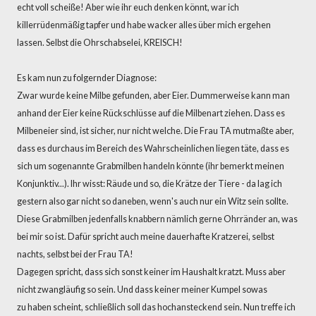
echt voll scheiße! Aber wie ihr euch denken könnt, war ich
killerrüdenmäßig tapfer und habe wacker alles über mich ergehen
lassen. Selbst die Ohrschabselei, KREISCH!
Es kam nun zu folgernder Diagnose:
Zwar wurde keine Milbe gefunden, aber Eier. Dummerweise kann man
anhand der Eier keine Rückschlüsse auf die Milbenart ziehen. Dass es
Milbeneier sind, ist sicher, nur nicht welche. Die Frau TA mutmaßte aber,
dass es durchaus im Bereich des Wahrscheinlichen liegen täte, dass es
sich um sogenannte Grabmilben handeln könnte (ihr bemerkt meinen
Konjunktiv...). Ihr wisst: Räude und so, die Krätze der Tiere - da lag ich
gestern also gar nicht so daneben, wenn's auch nur ein Witz sein sollte.
Diese Grabmilben jedenfalls knabbern nämlich gerne Ohrränder an, was
bei mir so ist. Dafür spricht auch meine dauerhafte Kratzerei, selbst
nachts, selbst bei der Frau TA!
Dagegen spricht, dass sich sonst keiner im Haushalt kratzt. Muss aber
nicht zwangläufig so sein. Und dass keiner meiner Kumpel sowas
zu haben scheint, schließlich soll das hochansteckend sein. Nun treffe ich